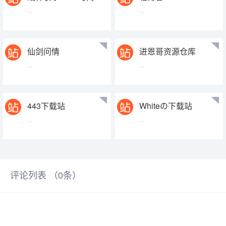
传奇手游源码网-手
...
...
游源码论坛-小彭资
源站
仙剑问情
进恩哥资源仓库
...
...
443下载站
Whiteの下载站
...
...
评论列表 （
0
条）