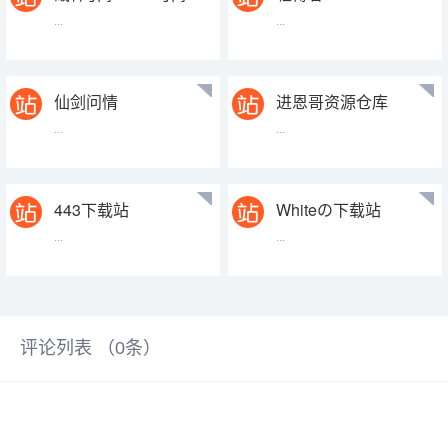
传奇手游源码网-手
...
...
游源码论坛-小彭资
源站
仙剑问情
进恩哥资源仓库
...
...
443下载站
Whiteの下载站
...
...
评论列表 （
0
条）